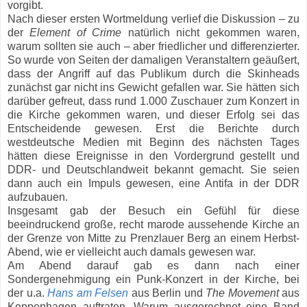
vorgibt.
Nach dieser ersten Wortmeldung verlief die Diskussion – zu
der
Element of Crime
natürlich nicht gekommen waren,
warum sollten sie auch – aber friedlicher und differenzierter.
So wurde von Seiten der damaligen Veranstaltern geäußert,
dass der Angriff auf das Publikum durch die Skinheads
zunächst gar nicht ins Gewicht gefallen war. Sie hätten sich
darüber gefreut, dass rund 1.000 Zuschauer zum Konzert in
die Kirche gekommen waren, und dieser Erfolg sei das
Entscheidende gewesen. Erst die Berichte durch
westdeutsche Medien mit Beginn des nächsten Tages
hätten diese Ereignisse in den Vordergrund gestellt und
DDR- und Deutschlandweit bekannt gemacht. Sie seien
dann auch ein Impuls gewesen, eine Antifa in der DDR
aufzubauen.
Insgesamt gab der Besuch ein Gefühl für diese
beeindruckend große, recht marode aussehende Kirche an
der Grenze von Mitte zu Prenzlauer Berg an einem Herbst-
Abend, wie er vielleicht auch damals gewesen war.
Am Abend darauf gab es dann nach einer
Sondergenehmigung ein Punk-Konzert in der Kirche, bei
der u.a.
Hans am Felsen
aus Berlin und
The Movement
aus
Koppenhagen auftraten. Warum ausgerechnet eine Band