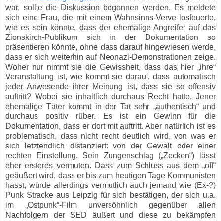
war, sollte die Diskussion begonnen werden. Es meldete
sich eine Frau, die mit einem Wahnsinns-Verve losfeuerte,
wie es sein könnte, dass der ehemalige Angreifer auf das
Zionskirch-Publikum sich in der Dokumentation so
präsentieren könnte, ohne dass darauf hingewiesen werde,
dass er sich weiterhin auf Neonazi-Demonstrationen zeige.
Woher nur nimmt sie die Gewissheit, dass das hier „ihre“
Veranstaltung ist, wie kommt sie darauf, dass automatisch
jeder Anwesende ihrer Meinung ist, dass sie so offensiv
auftritt? Wobei sie inhaltlich durchaus Recht hatte. Jener
ehemalige Täter kommt in der Tat sehr „authentisch“ und
durchaus positiv rüber. Es ist ein Gewinn für die
Dokumentation, dass er dort mit auftritt. Aber natürlich ist es
problematisch, dass nicht recht deutlich wird, von was er
sich letztendlich distanziert: von der Gewalt oder einer
rechten Einstellung. Sein Zungenschlag („Zecken“) lässt
eher ersteres vermuten. Dass zum Schluss aus dem „off“
geäußert wird, dass er bis zum heutigen Tage Kommunisten
hasst, würde allerdings vermutlich auch jemand wie (Ex-?)
Punk Stracke aus Leipzig für sich bestätigen, der sich u.a.
im „Ostpunk“-Film unversöhnlich gegenüber allen
Nachfolgern der SED äußert und diese zu bekämpfen