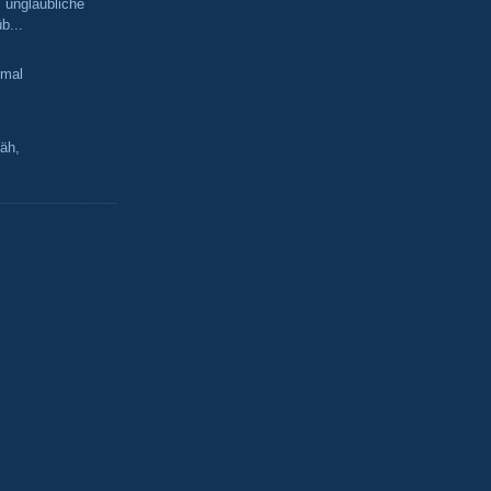
 unglaubliche
b...
kmal
äh,