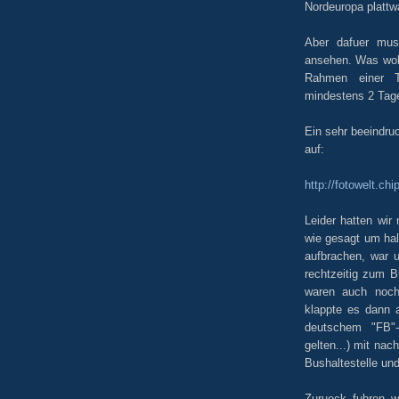
Nordeuropa plattw
Aber dafuer mus
ansehen. Was wohl
Rahmen einer T
mindestens 2 Tage
Ein sehr beeindru
auf:
http://fotowelt.chi
Leider hatten wir
wie gesagt um hal
aufbrachen, war u
rechtzeitig zum 
waren auch noc
klappte es dann 
deutschem "FB"-
gelten...) mit nac
Bushaltestelle un
Zurueck fuhren w