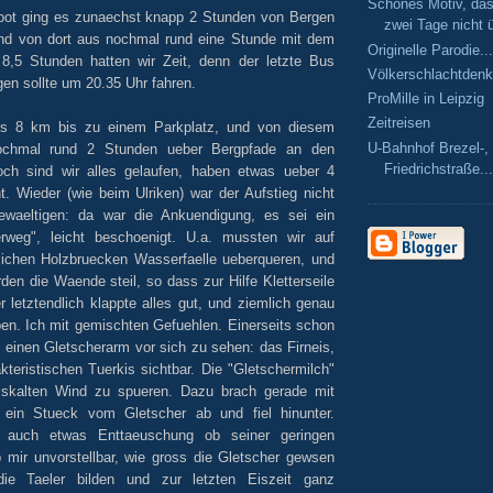
Schönes Motiv, das
oot ging es zunaechst knapp 2 Stunden von Bergen
zwei Tage nicht ü
nd von dort aus nochmal rund eine Stunde mit dem
Originelle Parodie...
,5 Stunden hatten wir Zeit, denn der letzte Bus
Völkerschlachtden
en sollte um 20.35 Uhr fahren.
ProMille in Leipzig
Zeitreisen
es 8 km bis zu einem Parkplatz, und von diesem
U-Bahnhof Brezel-, 
ochmal rund 2 Stunden ueber Bergpfade an den
Friedrichstraße...
och sind wir alles gelaufen, haben etwas ueber 4
. Wieder (wie beim Ulriken) war der Aufstieg nicht
ewaeltigen: da war die Ankuendigung, es sei ein
rweg", leicht beschoenigt. U.a. mussten wir auf
lichen Holzbruecken Wasserfaelle ueberqueren, und
den die Waende steil, so dass zur Hilfe Kletterseile
r letztendlich klappte alles gut, und ziemlich genau
en. Ich mit gemischten Gefuehlen. Einerseits schon
 einen Gletscherarm vor sich zu sehen: das Firneis,
kteristischen Tuerkis sichtbar. Die "Gletschermilch"
skalten Wind zu spueren. Dazu brach gerade mit
ein Stueck vom Gletscher ab und fiel hinunter.
er auch etwas Enttaeuschung ob seiner geringen
 mir unvorstellbar, wie gross die Gletscher gewsen
ie Taeler bilden und zur letzten Eiszeit ganz