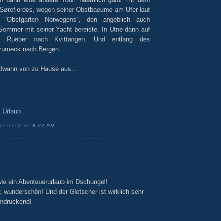
Sørefjordes, wegen seiner Obstbaeume am Ufer laut
r "Obstgarten Norwegens", den angeblich auch
 Sommer mit seiner Yacht bereiste. In Utne dann auf
d Rueber nach Kvittangen. Und entlang des
zurueck nach Bergen.
ndwann von zu Hause aus...
,
Urlaub
O-OTTO AT
8:27 AM
 wie ein Abenteuerurlaub im Dschungel!
er, wunderschön! Und der Gletscher ist wirklich sehr
indruckend!