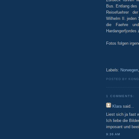
Bus. Entlang des 
Reisefuehrer de
Wilhelm II. jeden
die Faehre un
Hardangerfjordes 
Fotos folgen irge
Labels:
Norwegen
POSTED BY KONG
1 COMMENTS:
Klara
said...
Liest sich ja fast
Ich liebe die Bild
imposant und bee
9:36 AM