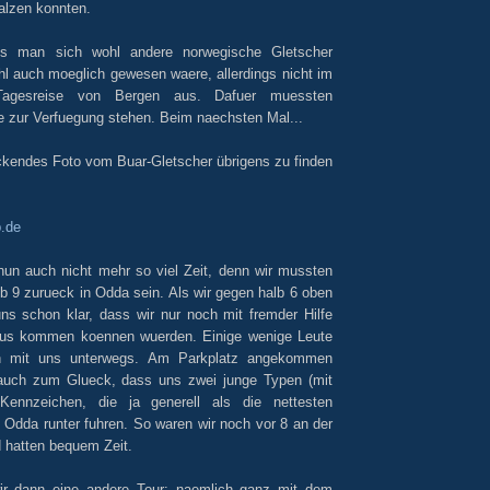
alzen konnten.
s man sich wohl andere norwegische Gletscher
 auch moeglich gewesen waere, allerdings nicht im
agesreise von Bergen aus. Dafuer muessten
 zur Verfuegung stehen. Beim naechsten Mal...
ckendes Foto vom Buar-Gletscher übrigens zu finden
p.de
 nun auch nicht mehr so viel Zeit, denn wir mussten
b 9 zurueck in Odda sein. Als wir gegen halb 6 oben
ns schon klar, dass wir nur noch mit fremder Hilfe
Bus kommen koennen wuerden. Einige wenige Leute
h mit uns unterwegs. Am Parkplatz angekommen
auch zum Glueck, dass uns zwei junge Typen (mit
Kennzeichen, die ja generell als die nettesten
h Odda runter fuhren. So waren wir noch vor 8 an der
d hatten bequem Zeit.
ir dann eine andere Tour: naemlich ganz mit dem