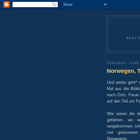
BERLI
TUESDAY, JUNE
Norwegen, T
Und weiter geht* 
Mal aus der Bibli
nach Oslo. Freue
auf den Teil um F
Wie waren die le
gefahren, wo w
rangekommen sind
viel groesseren 
Norwegens.