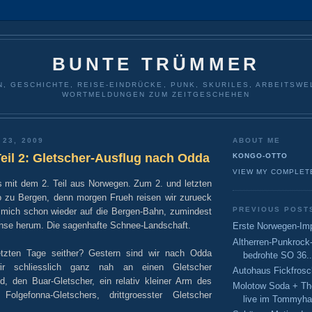
BUNTE TRÜMMER
N, GESCHICHTE, REISE-EINDRÜCKE, PUNK, SKURILES, ARBEITSWE
WORTMELDUNGEN ZUM ZEITGESCHEHEN
 23, 2009
ABOUT ME
eil 2: Gletscher-Ausflug nach Odda
KONGO-OTTO
VIEW MY COMPLET
s mit dem 2. Teil aus Norwegen. Zum 2. und letzten
o zu Bergen, denn morgen Frueh reisen wir zurueck
PREVIOUS POST
 mich schon wieder auf die Bergen-Bahn, zumindest
inse herum. Die sagenhafte Schnee-Landschaft.
Erste Norwegen-Im
Altherren-Punkrock-
tzten Tage seither? Gestern sind wir nach Odda
bedrohte SO 36..
ir schliesslich ganz nah an einen Gletscher
Autohaus Fickfrosc
, den Buar-Gletscher, ein relativ kleiner Arm des
Molotow Soda + Th
Folgefonna-Gletschers, drittgroesster Gletscher
live im Tommyh