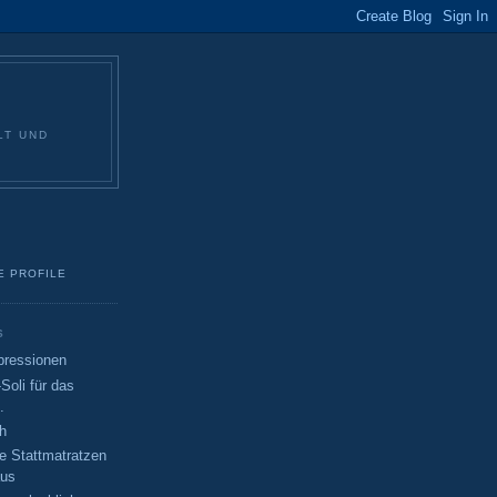
LT UND
E PROFILE
S
pressionen
Soli für das
.
h
e Stattmatratzen
aus