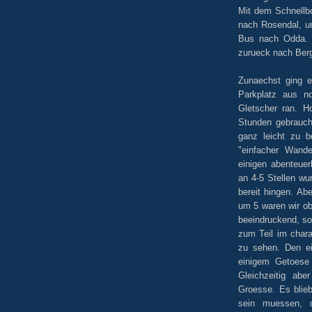
Mit dem Schnellb
nach Rosendal, u
Bus nach Odda. 8
zurueck nach Berg
Zunaechst ging 
Parkplatz aus n
Gletscher ran. H
Stunden gebraucht
ganz leicht zu b
"einfacher Wande
einigen abenteuer
an 4-5 Stellen wur
bereit hingen. Abe
um 5 waren wir ob
beeindruckend, so
zum Teil im chara
zu sehen. Den ei
einigem Getoese 
Gleichzeitig ab
Groesse. Es blieb
sein muessen, d